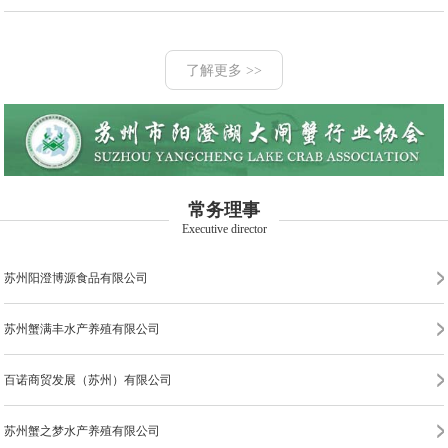
苏州市阳澄湖金龙蟹业有限公司
苏州市阳澄湖现代农业产业园特种水产养殖有限公司
了解更多 >>
昆山市长阳蟹业有限公司
昆山阳澄湖紫珍水产有限公司
苏州市相城区阳澄湖镇达三江大闸蟹养殖有限公司
苏州扬兴水产有限公司
苏州工业园区三阳蟹业有限公司
江苏阳澄湖大闸蟹股份有限公司
昆山市暄和蟹业有限公司
苏州湖强农业科技有限公司
苏州阳澄湖金澄蟹业有限公司
常务理事
常熟承澄小吴蟹业有限公司
苏州市阳澄湖苏渔水产有限公司
Executive director
昆山市巴城阳澄湖蟹鑫园蟹业有限公司
苏州阳澄博源食品有限公司
江苏沙家浜特种水产品交易有限公司
常熟市金唐市水产品有限公司
苏州蟹满丰水产养殖有限公司
昆山市巴城镇阳澄湖蟹业协会
苏州沺泾阳澄湖大闸蟹有限公司
百诺商贸发展（苏州）有限公司
苏州市阳澄湖凯华水产有限公司
苏州市蟹霸仙水产有限公司
苏州蟹之梦水产养殖有限公司
苏州工业园区阳澄湖大闸蟹行业协会
苏州蟹之皇大闸蟹有限公司
苏州阳澄湖一品莲花蟹业有限公司