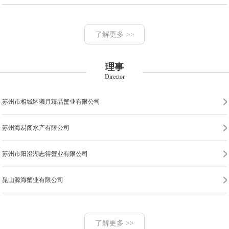
杭州上城周氏水产有限公司苏州分公司
苏州工业园区阳澄湖大闸蟹行业协会
苏州蟹庭龙蟹业有限公司
昆山蟹王子网络科技有限公司
了解更多 >>
苏州阳澄湖小蟹篓生态养殖专业合作社
苏州龙诺农业发展有限公司
苏州匠心甄选农业发展科技集团有限公司
苏州市阳澄湖现代农业产业园特种水产养殖有限公司
理事
昆山市长阳蟹业有限公司
苏州市相城区阳澄湖大闸蟹行业协会
苏州农汇团农业科技有限公司
苏州市相城区阳澄湖镇达三江大闸蟹养殖有限公司
Director
苏州扬兴水产有限公司
苏州市特色农产品发展有限公司
苏州市相城区曦月臻品蟹业有限公司
昆山市暄和蟹业有限公司
苏州海易阁水产有限公司
常熟承澄小吴蟹业有限公司
苏州市阳澄湖志得蟹业有限公司
苏州阳澄博源食品有限公司
昆山源海蟹业有限公司
苏州蟹满丰水产养殖有限公司
苏州蟹唛多水产有限公司
了解更多 >>
百诺商贸发展（苏州）有限公司