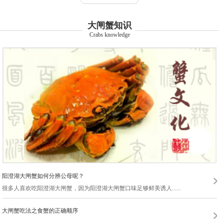
苏州苏作农业发展有限公司
苏州蟹之梦水产养殖有限公司
大闸蟹知识
苏州蟹之皇大闸蟹有限公司
Crabs knowledge
杭州上城周氏水产有限公司苏州分公司
苏州蟹庭龙蟹业有限公司
苏州阳澄湖小蟹篓生态养殖专业合作社
苏州匠心甄选农业发展科技集团有限公司
苏州农汇团农业科技有限公司
苏州市相城区曦月臻品蟹业有限公司
苏州海易阁水产有限公司
阳澄湖大闸蟹如何分辨公母呢？
苏州市阳澄湖志得蟹业有限公司
很多人喜欢吃阳澄湖大闸蟹，因为阳澄湖大闸蟹口味足够鲜美诱人......
昆山源海蟹业有限公司
大闸蟹吃法之食蟹的正确顺序